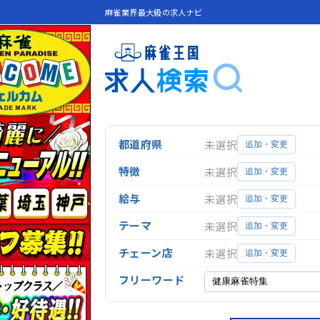
麻雀業界最大級の求人ナビ
都道府県
未選択
追加・変更
特徴
未選択
追加・変更
給与
未選択
追加・変更
テーマ
未選択
追加・変更
チェーン店
未選択
追加・変更
フリーワード