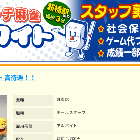
・高待遇！！
麻雀店
業種
ホールスタッフ
職種
アルバイト
雇用形態
時給 1,200円
給与