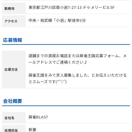
東京都江戸川区南小岩7-27-13 ドゥメリービル5F
勤務地
中央・総武線「小岩」駅徒歩3分
アクセス
応募情報
店舗までの直接お電話または麻雀王国応募フォーム、メ
ールアドレスでご連絡ください♪
応募方法
麻雀王国をみて求人募集しました、とお伝えいただける
とスムーズです(*'▽')
会社概要
麻雀BLAST
会社名
新妻
採用担当