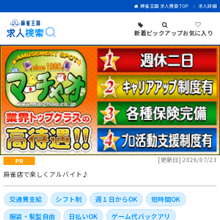
麻雀王国 求人検索 TOP
求人詳細
♡
新着
ピックアップ
お気に入り
[更新日] 2026/07/23
麻雀店で楽しくアルバイト♪
交通費支給
シフト制
週１日からOK
短時間OK
服装・髪型自由
日払いOK
ゲーム代バックアリ