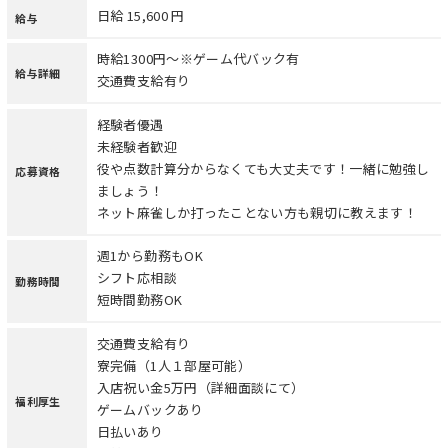
日給 15,600 円
給与
時給1300円〜※ゲーム代バック有
給与詳細
交通費支給有り
経験者優遇
未経験者歓迎
役や点数計算分からなくても大丈夫です！一緒に勉強し
応募資格
ましょう！
ネット麻雀しか打ったことない方も親切に教えます！
週1から勤務もOK
シフト応相談
勤務時間
短時間勤務OK
交通費支給有り
寮完備（1人１部屋可能）
入店祝い金5万円（詳細面談にて）
福利厚生
ゲームバックあり
日払いあり