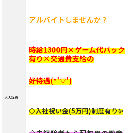
アルバイトし
ませんか？
時給1300円×ゲーム代バック
有り×交通費支給の
好待遇(*'▽')
求人詳細
◇入社祝い金(5万円)制度有り✨