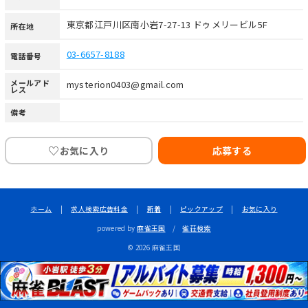
東京都江戸川区南小岩7-27-13 ドゥメリービル5F
所在地
03-6657-8188
電話番号
メールアド
mysterion0403@gmail.com
レス
備考
♡
お気に入り
応募する
ホーム
|
求人検索広告料金
|
新着
|
ピックアップ
|
お気に入り
powered by
麻雀王国
/
雀荘検索
© 2026 麻雀王国