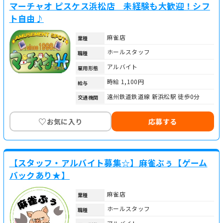
マーチャオ ピスケス浜松店 未経験も大歓迎！シフ
ト自由♪
麻雀店
業種
ホールスタッフ
職種
アルバイト
雇用形態
時給 1,100円
給与
遠州鉄道鉄道線 新浜松駅 徒歩0分
交通機関
♡
お気に入り
応募する
【スタッフ・アルバイト募集☆】麻雀ぶぅ【ゲーム
バックあり★】
麻雀店
業種
ホールスタッフ
職種