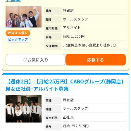
麻雀店
業種
ホールスタッフ
職種
アルバイト
雇用形態
オススメ求人
時給 1,200円
給与
ピックアップ
JR鹿児島本線小倉駅より徒歩3分
交通機関
♡
お気に入り
応募する
【週休2日】【月給25万円】CABOグループ(静岡店)
男女正社員･アルバイト募集
麻雀店
業種
ホールスタッフ
職種
正社員
雇用形態
月給 252,515円
給与