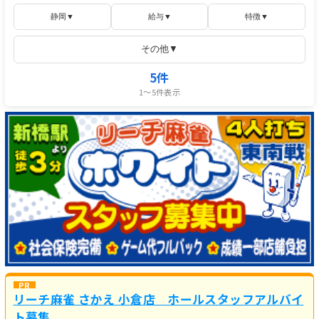
静岡▼
給与▼
特徴▼
その他▼
5件
1〜5件表示
リーチ麻雀 さかえ 小倉店 ホールスタッフアルバイ
ト募集