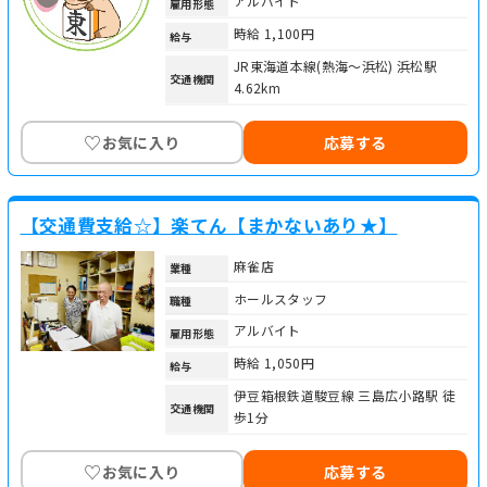
アルバイト
雇用形態
時給 1,100円
給与
JR東海道本線(熱海～浜松) 浜松駅
交通機関
4.62km
♡
お気に入り
応募する
【交通費支給☆】楽てん【まかないあり★】
麻雀店
業種
ホールスタッフ
職種
アルバイト
雇用形態
時給 1,050円
給与
伊豆箱根鉄道駿豆線 三島広小路駅 徒
交通機関
歩1分
♡
お気に入り
応募する