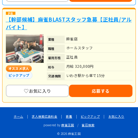
【幹部候補】麻雀BLASTスタッフ急募【正社員/アル
バイト】
麻雀店
業種
ホールスタッフ
職種
正社員
雇用形態
月給 320,000円
給与
オススメ求人
ピックアップ
いわき駅から車で15分
交通機関
♡
お気に入り
応募する
ホーム
|
求人検索広告料金
|
新着
|
ピックアップ
|
お気に入り
powered by
麻雀王国
/
雀荘検索
© 2026 麻雀王国