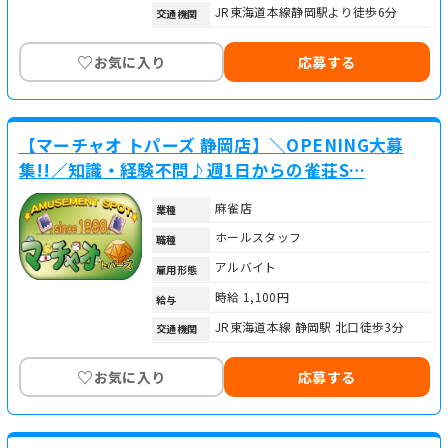
JR東海道本線静岡駅より徒歩6分
交通機関
♡
お気に入り
応募する
【マーチャオ トパーズ 静岡店】＼OPENING大募
集!!／知識・経験不問♪週1日からの雀荘S…
麻雀店
業種
ホールスタッフ
職種
アルバイト
雇用形態
時給 1,100円
給与
JR東海道本線 静岡駅 北口徒歩3分
交通機関
♡
お気に入り
応募する