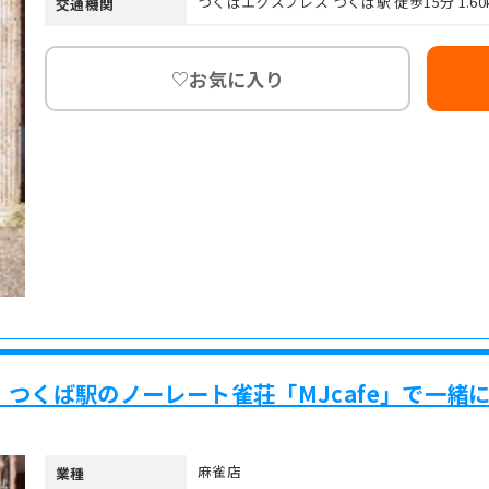
つくばエクスプレス つくば駅 徒歩15分 1.60
交通機関
お気に入り
♡
つくば駅のノーレート雀荘「MJcafe」で一緒
麻雀店
業種