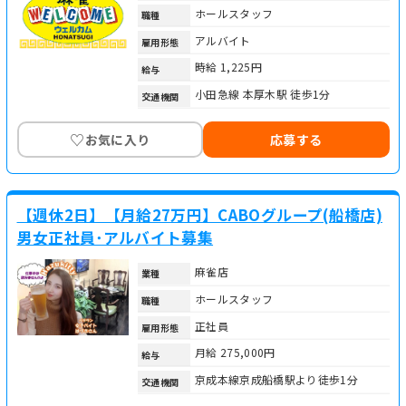
ホールスタッフ
職種
アルバイト
雇用形態
時給 1,225円
給与
小田急線 本厚木駅 徒歩1分
交通機関
♡
お気に入り
応募する
【週休2日】【月給27万円】CABOグループ(船橋店)
男女正社員･アルバイト募集
麻雀店
業種
ホールスタッフ
職種
正社員
雇用形態
月給 275,000円
給与
京成本線京成船橋駅より徒歩1分
交通機関