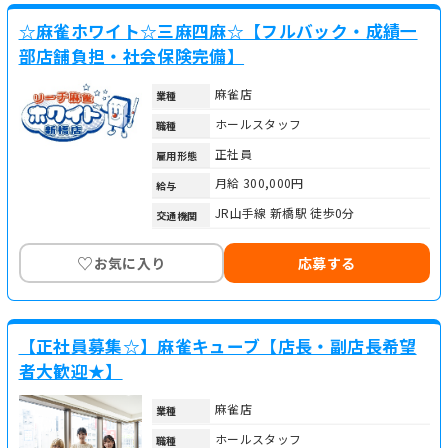
☆麻雀ホワイト☆三麻四麻☆【フルバック・成績一
部店舗負担・社会保険完備】
麻雀店
業種
ホールスタッフ
職種
正社員
雇用形態
月給 300,000円
給与
JR山手線 新橋駅 徒歩0分
交通機関
♡
お気に入り
応募する
【正社員募集☆】麻雀キューブ【店長・副店長希望
者大歓迎★】
麻雀店
業種
ホールスタッフ
職種