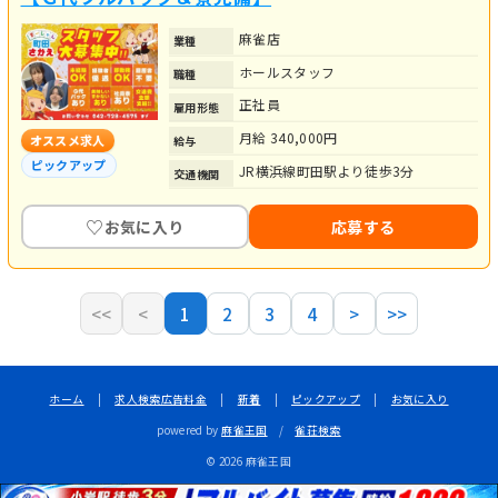
麻雀店
業種
ホールスタッフ
職種
正社員
雇用形態
月給 340,000円
オススメ求人
給与
ピックアップ
JR横浜線町田駅より徒歩3分
交通機関
♡
お気に入り
応募する
<<
<
1
2
3
4
>
>>
ホーム
|
求人検索広告料金
|
新着
|
ピックアップ
|
お気に入り
powered by
麻雀王国
/
雀荘検索
© 2026 麻雀王国