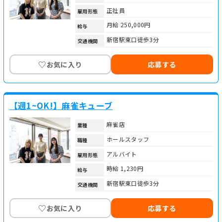
正社員
雇用形態
月給 250,000円
給与
新宿駅東口徒歩3分
交通機関
♡
お気に入り
応募する
【週1~OK!】麻雀キューブ
麻雀店
業種
ホールスタッフ
職種
アルバイト
雇用形態
時給 1,230円
給与
新宿駅東口徒歩3分
交通機関
♡
お気に入り
応募する