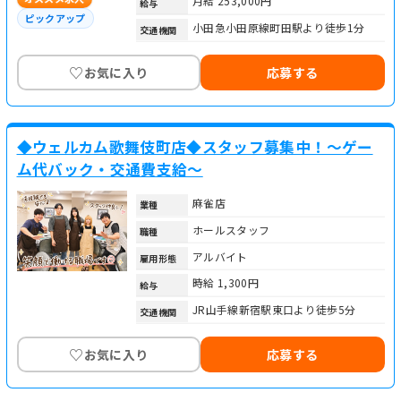
月給 253,000円
給与
ピックアップ
小田急小田原線町田駅より徒歩1分
交通機関
♡
お気に入り
応募する
◆ウェルカム歌舞伎町店◆スタッフ募集中！～ゲー
ム代バック・交通費支給～
麻雀店
業種
ホールスタッフ
職種
アルバイト
雇用形態
時給 1,300円
給与
JR山手線新宿駅東口より徒歩5分
交通機関
♡
お気に入り
応募する