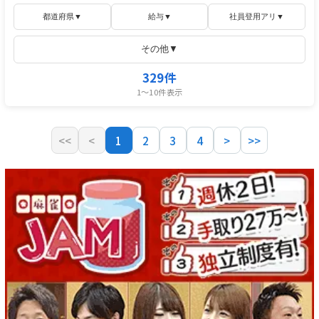
都道府県▼
給与▼
社員登用アリ▼
その他▼
329件
1〜10件表示
<<
<
1
2
3
4
>
>>