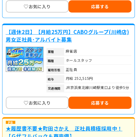
♡
お気に入り
応募する
【週休2日】【月給25万円】CABOグループ(川崎店)
男女正社員･アルバイト募集
麻雀店
業種
ホールスタッフ
職種
正社員
雇用形態
月給 252,515円
給与
JR京浜東北線川崎駅東口より徒歩5分
交通機関
♡
お気に入り
応募する
★履歴書不要★町田さかえ 正社員積極採用中！
【Ｇ代フルバック＆寮完備】