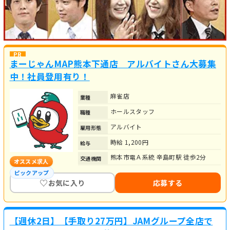
まーじゃんMAP熊本下通店 アルバイトさん大募集
中！社員登用有り！
麻雀店
業種
ホールスタッフ
職種
アルバイト
雇用形態
時給 1,200円
給与
熊本市電Ａ系統 辛島町駅 徒歩2分
交通機関
オススメ求人
ピックアップ
♡
お気に入り
応募する
【週休2日】【手取り27万円】JAMグループ全店で