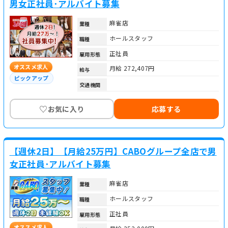
男女正社員･アルバイト募集
麻雀店
業種
ホールスタッフ
職種
正社員
雇用形態
オススメ求人
月給 272,407円
給与
ピックアップ
交通機関
♡
お気に入り
応募する
【週休2日】【月給25万円】CABOグループ全店で男
女正社員･アルバイト募集
麻雀店
業種
ホールスタッフ
職種
正社員
雇用形態
オススメ求人