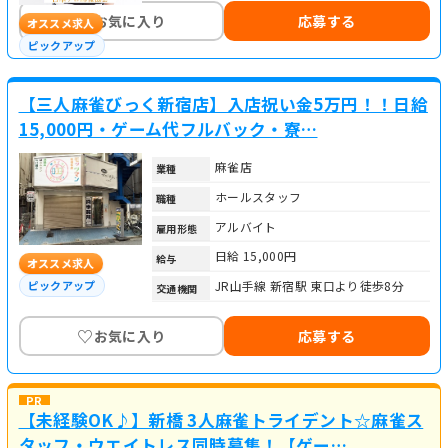
♡
お気に入り
応募する
オススメ求人
ピックアップ
【三人麻雀びっく新宿店】入店祝い金5万円！！日給
15,000円・ゲーム代フルバック・寮…
麻雀店
業種
ホールスタッフ
職種
アルバイト
雇用形態
日給 15,000円
給与
オススメ求人
JR山手線 新宿駅 東口より徒歩8分
ピックアップ
交通機関
♡
お気に入り
応募する
【未経験OK♪】新橋 3人麻雀トライデント☆麻雀ス
タッフ・ウエイトレス同時募集！【ゲー…