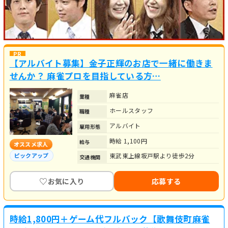
【アルバイト募集】金子正輝のお店で一緒に働きま
せんか？ 麻雀プロを目指している方…
麻雀店
業種
ホールスタッフ
職種
アルバイト
雇用形態
時給 1,100円
給与
オススメ求人
東武東上線坂戸駅より徒歩2分
ピックアップ
交通機関
♡
お気に入り
応募する
時給1,800円＋ゲーム代フルバック【歌舞伎町麻雀