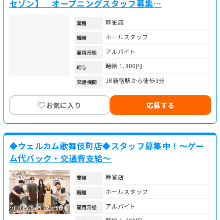
セゾン】 オープニングスタッフ募集…
麻雀店
業種
ホールスタッフ
職種
アルバイト
雇用形態
時給 1,800円
給与
JR新宿駅から徒歩3分
交通機関
♡
お気に入り
応募する
◆ウェルカム歌舞伎町店◆スタッフ募集中！～ゲー
ム代バック・交通費支給～
麻雀店
業種
ホールスタッフ
職種
アルバイト
雇用形態