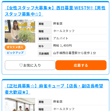
【女性スタッフ大募集★】西日暮里 WEST9!!【男性
スタッフ募集中☆】
麻雀店
業種
ホールスタッフ
職種
アルバイト
雇用形態
時給 1,400円
給与
オススメ求人
山手線西日暮里駅から徒歩１分
ピックアップ
交通機関
♡
お気に入り
応募する
【正社員募集☆】麻雀キューブ【店長・副店長希望
者大歓迎★】
麻雀店
業種
ホールスタッフ
職種