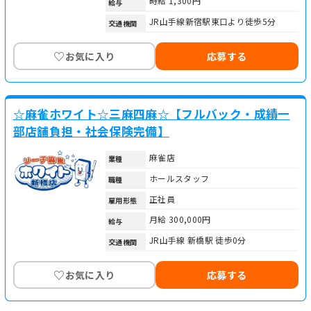
時給 1,300円
給与
JR山手線新宿駅東口より徒歩5分
交通機関
♡
お気に入り
応募する
☆麻雀ホワイト☆三麻四麻☆【フルバック・成績一
部店舗負担・社会保険完備】
麻雀店
業種
ホールスタッフ
職種
正社員
雇用形態
月給 300,000円
給与
JR山手線 新橋駅 徒歩0分
交通機関
♡
お気に入り
応募する