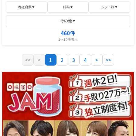
都道府県▼
給与▼
シフト制▼
その他▼
460件
1〜10件表示
<<
<
1
2
3
4
>
>>