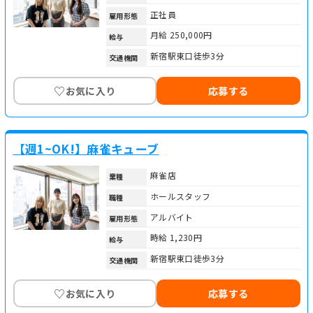
正社員
雇用形態
月給 250,000円
給与
新宿駅東口徒歩3分
交通機関
♡
お気に入り
応募する
【週1~OK!】麻雀キューブ
麻雀店
業種
ホールスタッフ
職種
アルバイト
雇用形態
時給 1,230円
給与
新宿駅東口徒歩3分
交通機関
♡
お気に入り
応募する