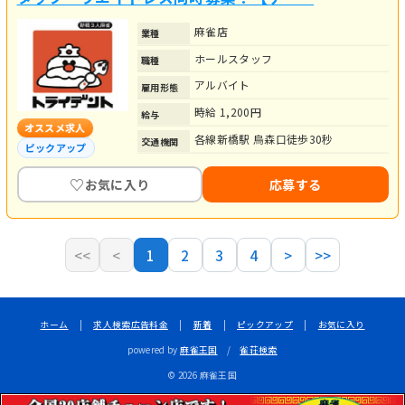
麻雀店
業種
ホールスタッフ
職種
アルバイト
雇用形態
時給 1,200円
給与
オススメ求人
各線新橋駅 烏森口徒歩30秒
交通機関
ピックアップ
♡
お気に入り
応募する
<<
<
1
2
3
4
>
>>
ホーム
|
求人検索広告料金
|
新着
|
ピックアップ
|
お気に入り
powered by
麻雀王国
/
雀荘検索
© 2026 麻雀王国