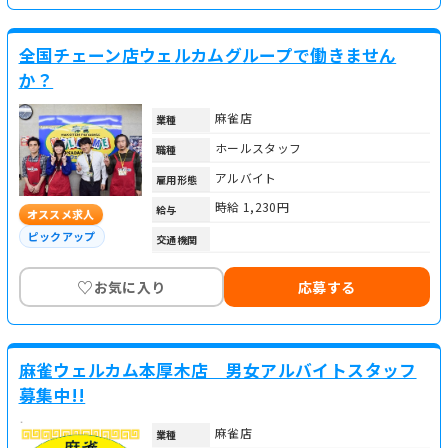
全国チェーン店ウェルカムグループで働きません
か？
麻雀店
業種
ホールスタッフ
職種
アルバイト
雇用形態
時給 1,230円
給与
オススメ求人
ピックアップ
交通機関
♡
お気に入り
応募する
麻雀ウェルカム本厚木店 男女アルバイトスタッフ
募集中!!
麻雀店
業種