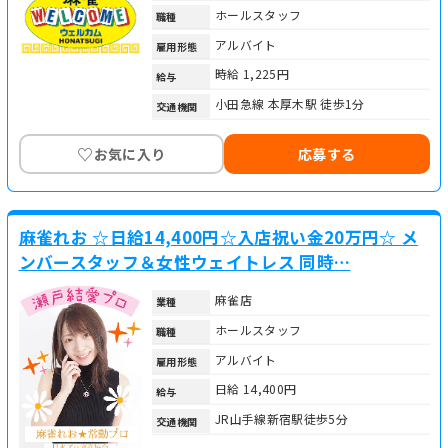
ホールスタッフ
職種
アルバイト
雇用形態
時給 1,225円
給与
小田急線 本厚木駅 徒歩1分
交通機関
♡
お気に入り
応募する
麻雀れお ☆日給14,400円☆入店祝い金20万円☆ メ
ンバースタッフ＆女性ウェイトレス 同時…
麻雀店
業種
ホールスタッフ
職種
アルバイト
雇用形態
日給 14,400円
給与
JR山手線新宿駅徒歩5分
交通機関