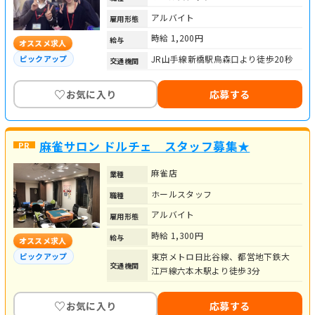
アルバイト
雇用形態
時給 1,200円
給与
オススメ求人
ピックアップ
JR山手線新橋駅烏森口より徒歩20秒
交通機関
♡
お気に入り
応募する
麻雀サロン ドルチェ スタッフ募集★
麻雀店
業種
ホールスタッフ
職種
アルバイト
雇用形態
時給 1,300円
給与
オススメ求人
東京メトロ日比谷線、都営地下鉄大
ピックアップ
交通機関
江戸線六本木駅より徒歩3分
♡
お気に入り
応募する