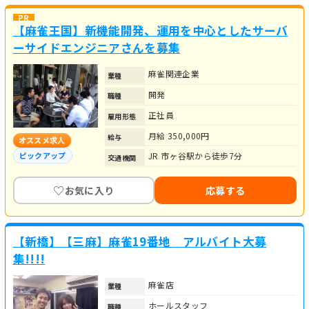
【麻雀王国】新機能開発、運用を中心としたサーバ
ーサイドエンジニアさんを募集
麻雀関連企業
業種
開発
職種
正社員
雇用形態
月給 350,000円
給与
オススメ求人
JR 市ヶ谷駅から徒歩7分
ピックアップ
交通機関
♡
お気に入り
応募する
【新橋】【三麻】麻雀19番地 アルバイト大募
集!!!!
麻雀店
業種
ホールスタッフ
職種