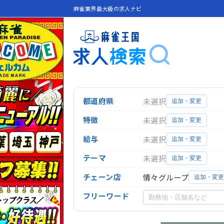
麻雀業界最大級の求人ナビ
都道府県
未選択
追加・変更
特徴
未選択
追加・変更
給与
未選択
追加・変更
テーマ
未選択
追加・変更
チェーン店
情々グループ
追加・変
フリーワード