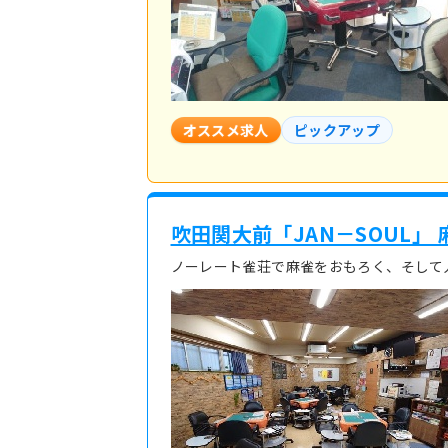
オススメ求人
ピックアップ
吹田関大前「JAN－SOUL」
ノーレート雀荘で麻雀をおもろく、そして