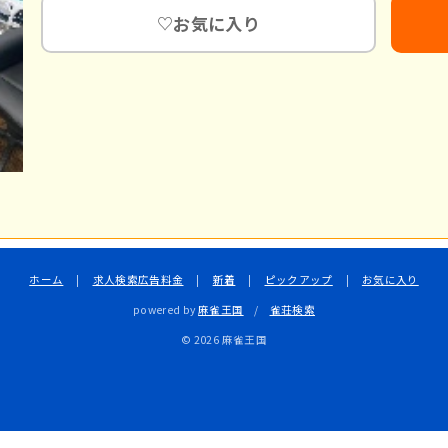
お気に入り
♡
ホーム
|
求人検索広告料金
|
新着
|
ピックアップ
|
お気に入り
powered by
麻雀王国
/
雀荘検索
© 2026 麻雀王国