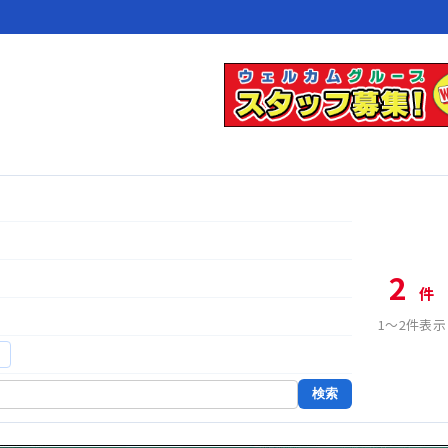
2
件
1〜2件表示
更
検索