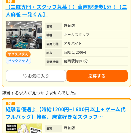
【三麻専門・スタッフ急募！】葛西駅徒歩1分！【三
人麻雀 一発くん】
麻雀店
業種
ホールスタッフ
職種
アルバイト
雇用形態
時給 1,200円
給与
オススメ求人
葛西駅徒歩1分
ピックアップ
交通機関
♡
お気に入り
応募する
該当する求人が見つかりませんでした。
経験者優遇♪【時給1200円~1600円以上＋ゲーム代
フルバック】接客、麻雀好きなスタッフ…
麻雀店
業種