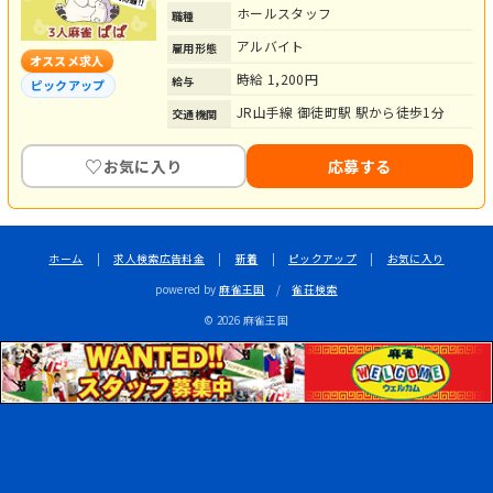
ホールスタッフ
職種
アルバイト
雇用形態
オススメ求人
時給 1,200円
給与
ピックアップ
JR山手線 御徒町駅 駅から徒歩1分
交通機関
♡
お気に入り
応募する
ホーム
|
求人検索広告料金
|
新着
|
ピックアップ
|
お気に入り
powered by
麻雀王国
/
雀荘検索
© 2026 麻雀王国