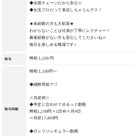
◆全国チェーンだから安心☆
◆女流プロだって来店しちゃうんデス！
★未経験の方も大歓迎★
わからないことは社員が丁寧にレクチャー！
麻雀経験がない方も安心してくださいね☆
毎日を楽しめる職場です♪
時給 1,100 円
給与
時給:1,100円～
◆随時昇給アリ
＜月収例＞
◆予定に合わせてゆるっと勤務
給与詳細
時給1,100円×1日4h×月4日
＝月収17,600円
◆ガッツリレギュラー勤務