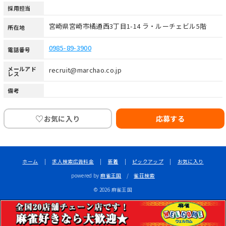
採用担当
宮崎県宮崎市橘通西3丁目1-14 ラ・ルーチェビル5階
所在地
0985-89-3900
電話番号
メールアド
recruit@marchao.co.jp
レス
備考
♡
お気に入り
応募する
ホーム
|
求人検索広告料金
|
新着
|
ピックアップ
|
お気に入り
powered by
麻雀王国
/
雀荘検索
© 2026 麻雀王国