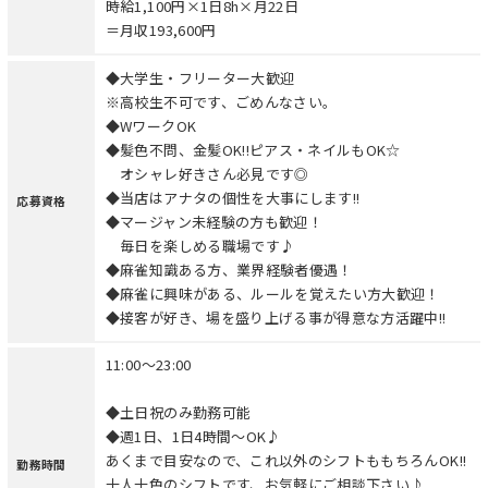
時給1,100円×1日8h×月22日
＝月収193,600円
◆大学生・フリーター大歓迎
※高校生不可です、ごめんなさい。
◆WワークOK
◆髪色不問、金髪OK!!ピアス・ネイルもOK☆
オシャレ好きさん必見です◎
◆当店はアナタの個性を大事にします!!
応募資格
◆マージャン未経験の方も歓迎！
毎日を楽しめる職場です♪
◆麻雀知識ある方、業界経験者優遇！
◆麻雀に興味がある、ルールを覚えたい方大歓迎！
◆接客が好き、場を盛り上げる事が得意な方活躍中!!
11:00～23:00
◆土日祝のみ勤務可能
◆週1日、1日4時間～OK♪
あくまで目安なので、これ以外のシフトももちろんOK!!
勤務時間
十人十色のシフトです、お気軽にご相談下さい♪