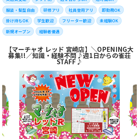
服装・髪型自由
研修アリ
社員登用アリ
即勤務OK
掛け持ちOK
学生歓迎
フリーター歓迎
未経験OK
新規オープン
経験者優遇
【マーチャオ レッド 宮崎店】＼OPENING大
募集!!／知識・経験不問♪週1日からの雀荘
STAFF♪