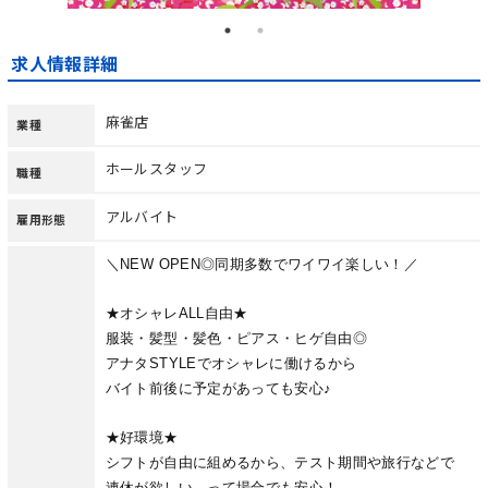
求人情報詳細
麻雀店
業種
ホールスタッフ
職種
アルバイト
雇用形態
＼NEW OPEN◎同期多数でワイワイ楽しい！／
★オシャレALL自由★
服装・髪型・髪色・ピアス・ヒゲ自由◎
アナタSTYLEでオシャレに働けるから
バイト前後に予定があっても安心♪
★好環境★
シフトが自由に組めるから、テスト期間や旅行などで
連休が欲しい…って場合でも安心！