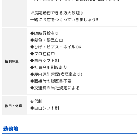
※長期勤務できる方大歓迎♪
一緒にお店をつくっていきましょう!!
◆随時昇給有り
◆髪色・髪型自由
◆ひげ・ピアス・ネイルOK
◆プロ在籍中
◆自由シフト制
福利厚生
◆社員登用制度あり
◆屋内原則禁煙(喫煙室あり)
◆面接時の履歴書不要
◆交通費※当社規定による
交代制
休日・休暇
◆自由シフト制
勤務地