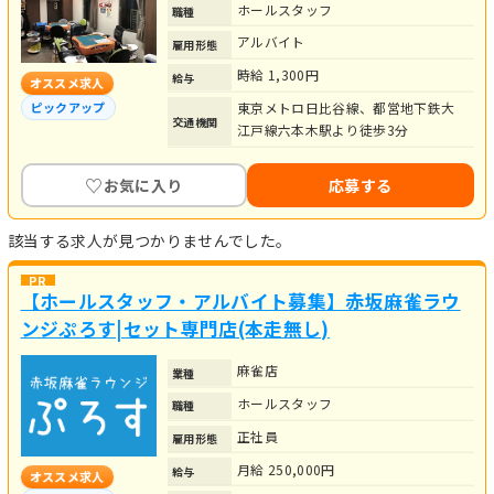
ホールスタッフ
職種
アルバイト
雇用形態
時給 1,300円
給与
オススメ求人
東京メトロ日比谷線、都営地下鉄大
ピックアップ
交通機関
江戸線六本木駅より徒歩3分
♡
お気に入り
応募する
該当する求人が見つかりませんでした。
【ホールスタッフ・アルバイト募集】赤坂麻雀ラウ
ンジぷろす|セット専門店(本走無し)
麻雀店
業種
ホールスタッフ
職種
正社員
雇用形態
月給 250,000円
給与
オススメ求人