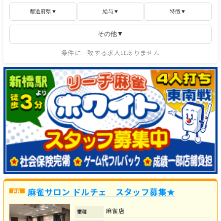
都道府県▼
給与▼
特徴▼
その他▼
条件に一致する求人はありません
麻雀サロン ドルチェ スタッフ募集★
麻雀店
業種