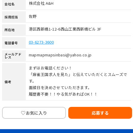
株式会社 A&H
会社名
佐野
採用担当
港区西新橋1-12-6西山工業西新橋ビル 3F
所在地
03-6273-3600
電話番号
メールアド
mapmapmapsinbasi@yahoo.co.jp
レス
まずはお電話ください！
「麻雀王国求人を見た」と伝えていただくとスムーズで
す。
備考
面接日を決めさせていただきます。
履歴書不要！！やる気があればOK！！
♡
お気に入り
応募する