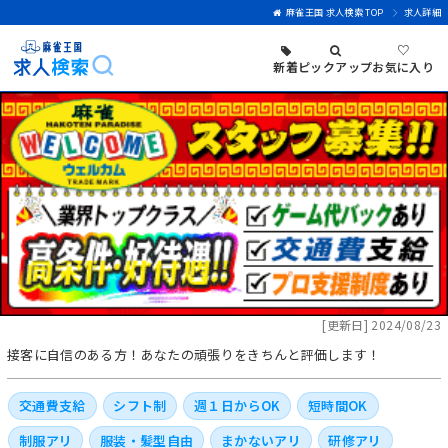
麻雀王国 求人検索 TOP
求人詳細
♡
新着
ピックアップ
お気に入り
[更新日] 2024/08/23
接客に自信のある方！あなたの頑張りをきちんと評価します！
交通費支給
シフト制
週１日からOK
短時間OK
制服アリ
服装・髪型自由
まかないアリ
研修アリ