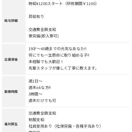
時給¥1200スタート（研修期間￥1100）
昇給有り
給与詳細
交通費全額支給
寮完備(即入寮可)
19才～40歳までの元気なあなた!!
何にでも一生懸命に取り組める子!!
応募資格
未経験でも大歓迎！
先輩スタッフが優しく丁寧に教えます。
週1日〜
週末okな方!!
勤務時間
3時間〜
週末だけでも可
交通費全額支給
制服支給
福利厚生
社員登用あり（社保完備・各種手当あり）