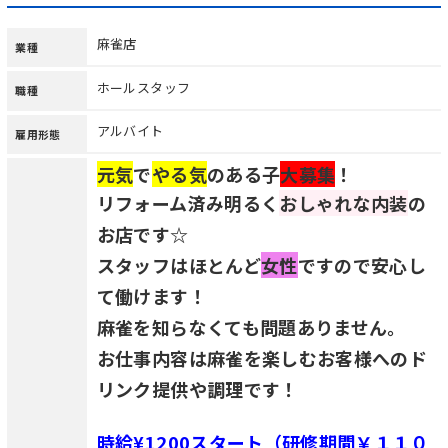
麻雀店
業種
ホールスタッフ
職種
アルバイト
雇用形態
元気
で
やる気
のある子
大募集
！
リフォーム済み明るく
おしゃれな内装
の
お店です☆
スタッフはほとんど
女性
ですので安心し
て働けます！
麻雀を知らなくても問題ありません。
お仕事内容は麻雀を楽しむお客様へのド
リンク提供や調理です！
時給¥1200スタート（研修期間￥１１０